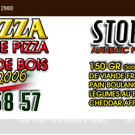
À 21H00
STOP PIZZA > STOP BURGER À CAGNES
LES